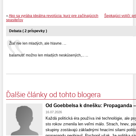
«
Ako sa vyrába ideálna revolúcia: kurz pre začínajúcich
Šepkajúci voliči: 
spasiteľov
Debata ( 2 príspevky )
Žiaľ nie len mladých, ale hlavne. ...
balamutiť možno len mladých neskúsených,... ...
Ďalšie články od tohto blogera
Od Goebbelsa k dnešku: Propaganda –
16.07.2026
Každá politická éra používa iné technológie, ale p
sto rokov zmenila len veľmi málo. Strach, hnev, poci
skupiny zostávajú základnými hnacími silami polit
propagandu neobjavil. Pochopil však, že politika 