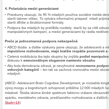
4. Polarizácia medzi generáciami
Prieskumy ukazujú, že 95 % mladých používa sociálne médiá denn
starší takmer vôbec. To vytvára informačnú priepasť: mladí prijí
starší dlhšie a štruktúrované formáty.
Podpora iba mladých by prehĺbila rozdiely: starší by sa cítili odsun
manipulatívnych kampaní, a medzi generáciami by rástla nedôver
Prečo je jednostranná podpora nebezpečná
ABCD štúdia a ďalšie výskumy jasne ukazujú, že adolescenti a m
impulzívne rozhodovanie, majú kratšie rozpätie pozornosti a 
Cielená mobilizácia iba tejto skupiny by zvýšila
podiel manipulov
diskusiu k
emocionálnym sloganom namiesto obsahu
.
Aby bola demokracia zdravá, je nevyhnutné
rovnomerne podpor
vekových kategórií
– len tak sa zachová rovnováha medzi skúse
mladých.
(ABCD -Adolescent Brain Cognitive Development, je rozsiahla longitu
vývoj mozgu a kognitívnych schopností približne 12 000 mladých ľu
mladosti. Štúdia skúma široké spektrum faktorov vrátane obrazovéh
spánku, mentálneho zdravia, predčasného rozhodovania a ďalších 
Study+14
)