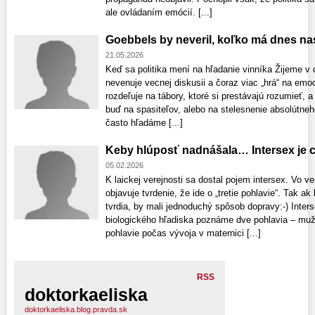
ale ovládaním emócií. [...]
Goebbels by neveril, koľko má dnes n
21.05.2026
Keď sa politika mení na hľadanie vinníka Žijeme v 
nevenuje vecnej diskusii a čoraz viac „hrá“ na emo
rozdeľuje na tábory, ktoré si prestávajú rozumieť, a 
buď na spasiteľov, alebo na stelesnenie absolútne
často hľadáme [...]
Keby hlúposť nadnášala… Intersex je ch
05.02.2026
K laickej verejnosti sa dostal pojem intersex. Vo ve
objavuje tvrdenie, že ide o „tretie pohlavie“. Tak ak
tvrdia, by mali jednoduchý spôsob dopravy:-) Interse
biologického hľadiska poznáme dve pohlavia – muž
pohlavie počas vývoja v maternici [...]
RSS
doktorkaeliska
doktorkaeliska.blog.pravda.sk