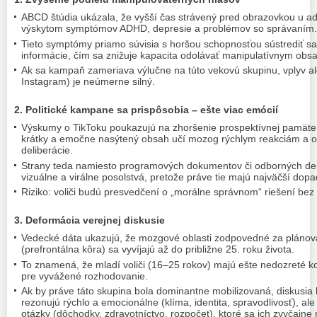
ABCD štúdia ukázala, že vyšší čas strávený pred obrazovkou u ad
výskytom symptómov ADHD, depresie a problémov so správaním.
Tieto symptómy priamo súvisia s horšou schopnosťou sústrediť s
informácie, čím sa znižuje kapacita odolávať manipulatívnym obs
Ak sa kampaň zameriava výlučne na túto vekovú skupinu, vplyv al
Instagram) je neúmerne silný.
2. Politické kampane sa prispôsobia – ešte viac emócií
Výskumy o TikToku poukazujú na zhoršenie prospektívnej pamäte a
krátky a emočne nasýtený obsah učí mozog rýchlym reakciám a o
deliberácie.
Strany teda namiesto programových dokumentov či odborných deb
vizuálne a virálne posolstvá, pretože práve tie majú najväčší dop
Riziko: voliči budú presvedčení o „morálne správnom“ riešení bez
3. Deformácia verejnej diskusie
Vedecké dáta ukazujú, že mozgové oblasti zodpovedné za plánova
(prefrontálna kôra) sa vyvíjajú až do približne 25. roku života.
To znamená, že mladí voliči (16–25 rokov) majú ešte nedozreté 
pre vyvážené rozhodovanie.
Ak by práve táto skupina bola dominantne mobilizovaná, diskusia b
rezonujú rýchlo a emocionálne (klíma, identita, spravodlivosť), a
otázky (dôchodky, zdravotníctvo, rozpočet), ktoré sa ich zvyčajne