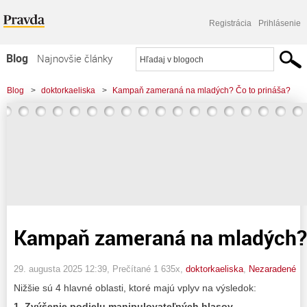
Registrácia
Prihlásenie
Blog
Najnovšie články
Najčítanejšie články
Blog
>
doktorkaeliska
>
Kampaň zameraná na mladých? Čo to prináša?
Najkomentovanejšie články
Zoznam blogov
Komerčné blogy
Kampaň zameraná na mladých? 
29. augusta 2025 12:39
, Prečítané 1 635x,
doktorkaeliska
,
Nezaradené
Nižšie sú 4 hlavné oblasti, ktoré majú vplyv na výsledok:
1. Zvýšenie podielu manipulovateľných hlasov