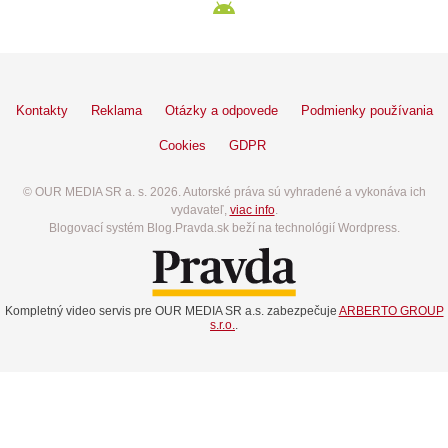
Kontakty
Reklama
Otázky a odpovede
Podmienky používania
Cookies
GDPR
© OUR MEDIA SR a. s. 2026. Autorské práva sú vyhradené a vykonáva ich
vydavateľ,
viac info
.
Blogovací systém Blog.Pravda.sk beží na technológií Wordpress.
Kompletný video servis pre OUR MEDIA SR a.s. zabezpečuje
ARBERTO GROUP
s.r.o.
.